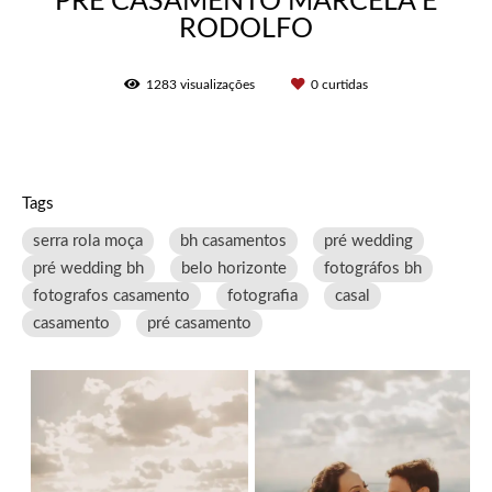
PRÉ CASAMENTO MARCELA E
RODOLFO
1283
visualizações
0
curtidas
Tags
serra rola moça
bh casamentos
pré wedding
pré wedding bh
belo horizonte
fotográfos bh
fotografos casamento
fotografia
casal
casamento
pré casamento