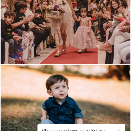
1290
0
1231
0
Olá, em que podemos ajudar? Sinta-se a
✕