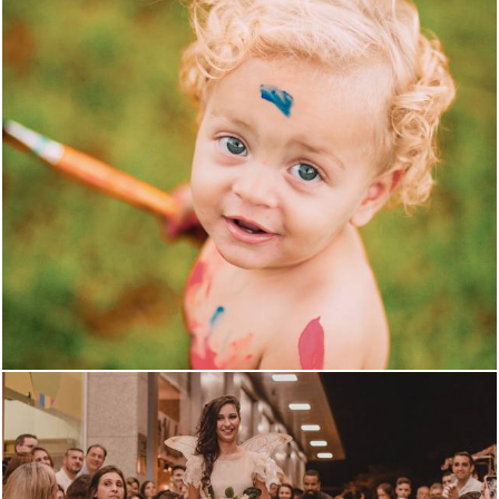
1383
52