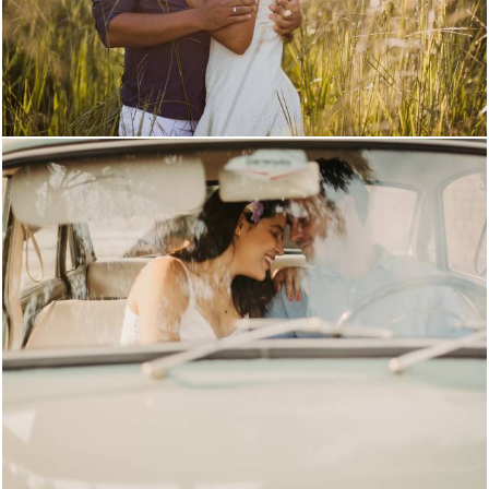
1605
6
736
66