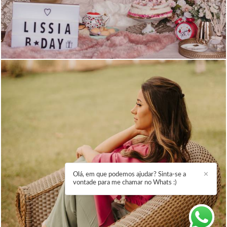
1190
0
855
0
Olá, em que podemos ajudar? Sinta-se a
✕
vontade para me chamar no Whats :)